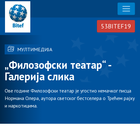
МУЛТИМЕДИЈА
„Филозофски театар“ -
Галерија слика
Ове године Филозофски театар је угостио немачког писца
Нормана Олера, аутора светског бестселера о Трећем рајху
и наркотицима.