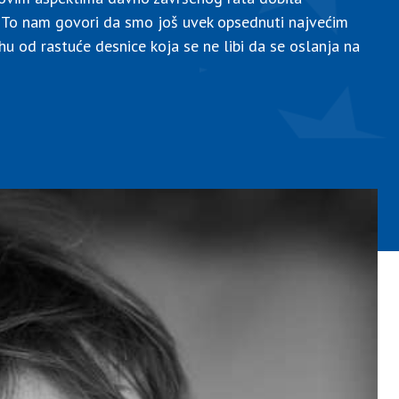
? To nam govori da smo još uvek opsednuti najvećim
trahu od rastuće desnice koja se ne libi da se oslanja na