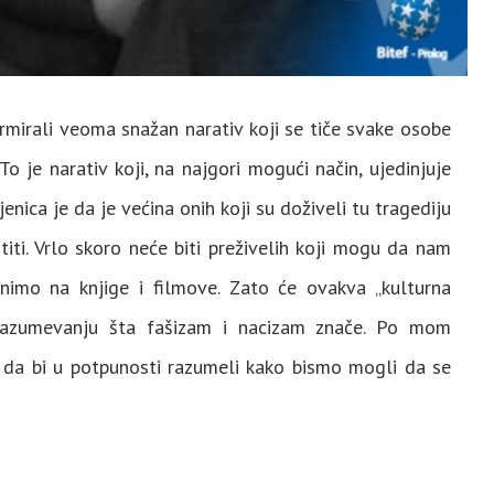
rmirali veoma snažan narativ koji se tiče svake osobe
 To je narativ koji, na najgori mogući način, ujedinjuje
enica je da je većina onih koji su doživeli tu tragediju
titi. Vrlo skoro neće biti preživelih koji mogu da nam
imo na knjige i filmove. Zato će ovakva „kulturna
razumevanju šta fašizam i nacizam znače. Po mom
o da bi u potpunosti razumeli kako bismo mogli da se