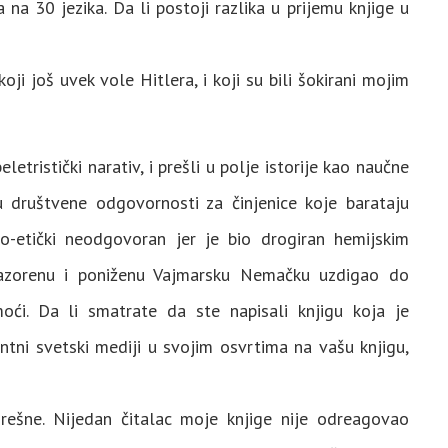
 30 jezika. Da li postoji razlika u prijemu knjige u
oji još uvek vole Hitlera, i koji su bili šokirani mojim
etristički narativ, i prešli u polje istorije kao naučne
 društvene odgovornosti za činjenice koje barataju
o-etički neodgovoran jer je bio drogiran hemijskim
razorenu i poniženu Vajmarsku Nemačku uzdigao do
ći. Da li smatrate da ste napisali knjigu koja je
ntni svetski mediji u svojim osvrtima na vašu knjigu,
rešne. Nijedan čitalac moje knjige nije odreagovao