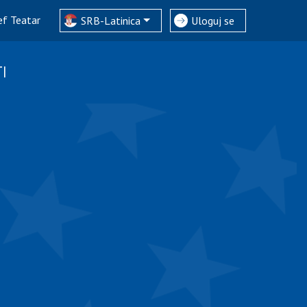
ef Teatar
SRB-Latinica
Uloguj se
I