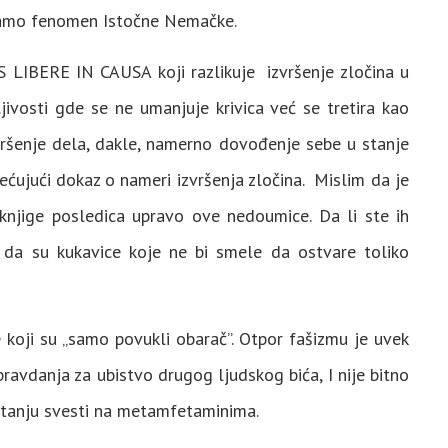
je samo fenomen Istočne Nemačke.
 LIBERE IN CAUSA koji razlikuje izvršenje zločina u
ljivosti gde se ne umanjuje krivica već se tretira kao
zvršenje dela, dakle, namerno dovođenje sebe u stanje
rećujući dokaz o nameri izvršenja zločina. Mislim da je
jige posledica upravo ove nedoumice. Da li ste ih
li da su kukavice koje ne bi smele da ostvare toliko
ke koji su „samo povukli obarač”. Otpor fašizmu je uvek
ravdanja za ubistvo drugog ljudskog bića, I nije bitno
m stanju svesti na metamfetaminima.