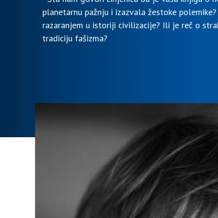
planetarnu pažnju i izazvala žestoke polemike
razaranjem u istoriji civilizacije? Ili je reč o s
tradiciju fašizma?