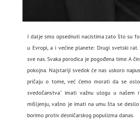
I dalje smo opsednuti nacistima zato što su fo
u Evropi, a i većine planete: Drugi svetski rat.
sve nas. Svaka porodica je pogođena time. A činj
pokojna. Najstariji svedok će nas uskoro napus
pričaju o tome, već ćemo morati da se oslon
svedočanstva” imati važnu ulogu u našem 
mišljenju, vašno je imati na umu šta se desil
borimo protiv desničarskog populizma danas.