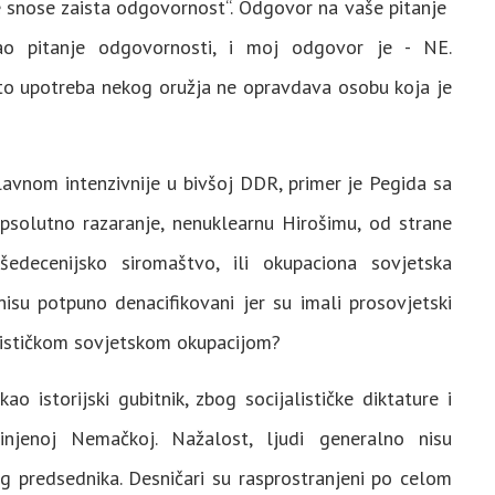
ne snose zaista odgovornost“. Odgovor na vaše pitanje
rao pitanje odgovornosti, i moj odgovor je - NE.
što upotreba nekog oružja ne opravdava osobu koja je
avnom intenzivnije u bivšoj DDR, primer je Pegida sa
psolutno razaranje, nenuklearnu Hirošimu, od strane
šedecenijsko siromaštvo, ili okupaciona sovjetska
isu potpuno denacifikovani jer su imali prosovjetski
unističkom sovjetskom okupacijom?
 istorijski gubitnik, zbog socijalističke diktature i
njenoj Nemačkoj. Nažalost, ljudi generalno nisu
 predsednika. Desničari su rasprostranjeni po celom