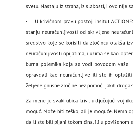
svetu. Nastaju iz straha, iz slabosti, i ovo ni
- U krivičnom pravu postoji insitut ACTIONES
stanju neuračunljivosti od skrivljene neuračun
sredstvo koje se korisiti da zločincu olakša i
neuračunljivosti opijatima, i uzima se kao opte
burna polemika koja se vodi povodom vaše kn
opravdali kao neuračunljive ili ste ih optuži
željene gnusne zločine bez pomoći jakih droga?
Za mene je svaki ubica kriv , uključujući vojni
moguć. Može biti teško, ali je moguće. Nema op
da li ste bili pijani tokom čina, ili u povišeno