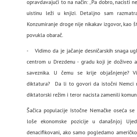
opravdavajući to na način: „Pa dobro, nacisti 
uistinu leži u knjizi. Detaljno sam razmat
Konzumiranje droge nije nikakav izgovor, kao 
povukla obarač.
- Vidimo da je jačanje desničarskih snaga ugl
centrom u Drezdenu - gradu koji je doživeo a
saveznika. U čemu se krije objašnjenje? Vi
diktatura? Da li to govori da istočni Nemci n
diktatorski režim i teror nacista zamenili kom
Šačica populacije Istočne Nemačke oseća se kao
loše ekonomske pozicije u današnjoj Ujedi
denacifikovani, ako samo pogledamo američkog