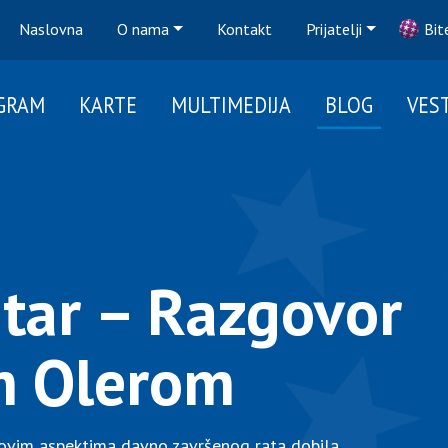
Naslovna
O nama
Kontakt
Prijatelji
Bit
GRAM
KARTE
MULTIMEDIJA
BLOG
VEST
atar – Razgovor
m Olerom
 novim aspektima davno završenog rata dobila