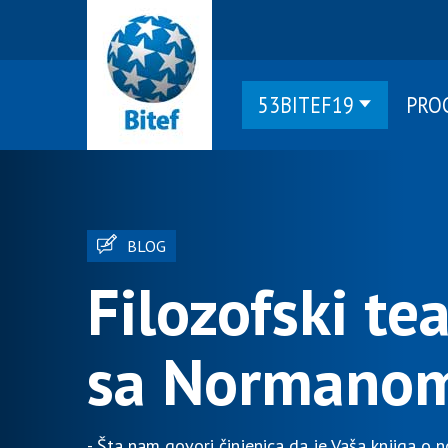
53BITEF19
PRO
BLOG
Filozofski te
sa Normano
- Šta nam govori činjenica da je Vaša knjiga o