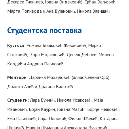
Десирéе Тилингер, Јована Видаковић), Срђан Вељовић,
Марта Попивода и Ана Вујановић, Никола Завишић.
Студентска поставка
Kустоси
: Романа Бошковић Живановић, Мирко
Стојковић, Зора Мојсиловић, Денеш Дебреи, Милена
Kордић и Андрија Павловић
Ментори
: Даринка Михајловић (алиас Селена Орб),
Драшко Аџић и Драгана Вилотић
Студенти
: Лара Бунчић, Никола Исаковић, Маја
Ивановић, Бојан Kаурин, Јована Матић, Ђорђе Нешовић,
Ема Павловић, Лара Поповић, Филип Шћекић, Kатарина
Шијачић, Марија Шумарац и Александра Вучковић