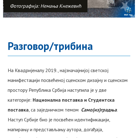
Фотографија: Немања Kнежевић
Разговор/трибина
На Kвадријеналу 2019., најзначајнијој светској
манифестацији посвећеној сценском дизајну и сценском
простору Република Србија наступила је у две
категорије:
Национална поставка и Студентска
поставка
, са заједничком темом
Само(из)градња
.
Наступ Србије био је посвећен идентификацији,
мапирању и представљању аутора, догађаја,