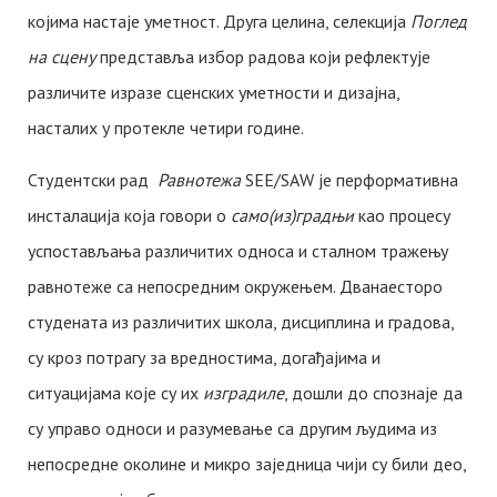
којима настаје уметност. Друга целина, селекција
Поглед
на сцену
представља избор радова који рефлектује
различите изразе сценских уметности и дизајна,
насталих у протекле четири године.
Студентски рад
Равнотежа
SEE/SAW је перформативна
инсталација која говори о
само(из)градњи
као процесу
успостављања различитих односа и сталном тражењу
равнотеже са непосредним окружењем. Дванаесторо
студената из различитих школа, дисциплина и градова,
су кроз потрагу за вредностима, догађајима и
ситуацијама које су их
изградиле
, дошли до спознаје да
су управо односи и разумевање са другим људима из
непосредне околине и микро заједница чији су били део,