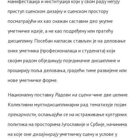
манифестација и институција који у свом раду негују
приступ сценском дизајну и сценском простору
посматрајући их као снажан саставни део укупне
уметничке идеје, а не као подређену или пратећу
дисциплину. Посебан нагласак стављен је на деловање
оних уметника (професионалаца и студената) који
својим радом обједињују појединачне дисциплине и
проширију поља деловања, градећи тиме развијене или
нове уметничке форме.
Националну поставку
Радови на сцени
чине две целине.
Kолективни мултидисциплинарни рад тематизује појам
прекарности
, ослањајући се на истраживање културних
политика на просторима Југославије и Србије, начинима
на које оне
дизајнирају
уметничку сцену и услове у