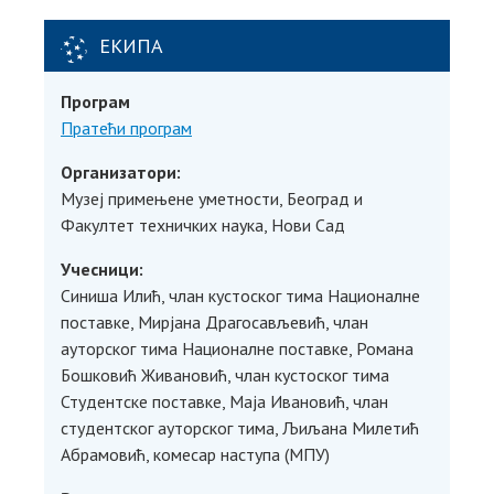
ЕКИПА
Програм
Пратећи програм
Организатори
:
Музеј примењене уметности, Београд и
Факултет техничких наука, Нови Сад
Учесници
:
Синиша Илић, члан кустоског тима Националне
поставке, Мирјана Драгосављевић, члан
ауторског тима Националне поставке, Романа
Бошковић Живановић, члан кустоског тима
Студентске поставке, Маја Ивановић, члан
студентског ауторског тима, Љиљана Милетић
Абрамовић, комесар наступа (МПУ)