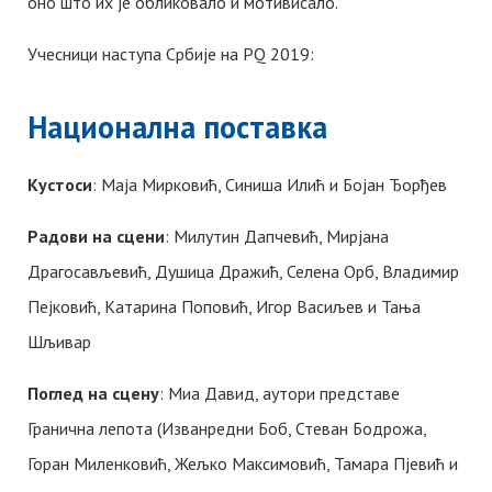
оно што их је обликовало и мотивисало.
Учесници наступа Србије на PQ 2019:
Национална поставка
Kустоси
: Маја Мирковић, Синиша Илић и Бојан Ђорђев
Радови на сцени
: Милутин Дапчевић, Мирјана
Драгосављевић, Душица Дражић, Селена Орб, Владимир
Пејковић, Kатарина Поповић, Игор Васиљев и Тања
Шљивар
Поглед на сцену
: Миа Давид, аутори представе
Гранична лепота (Изванредни Боб, Стеван Бодрожа,
Горан Миленковић, Жељко Максимовић, Тамара Пјевић и