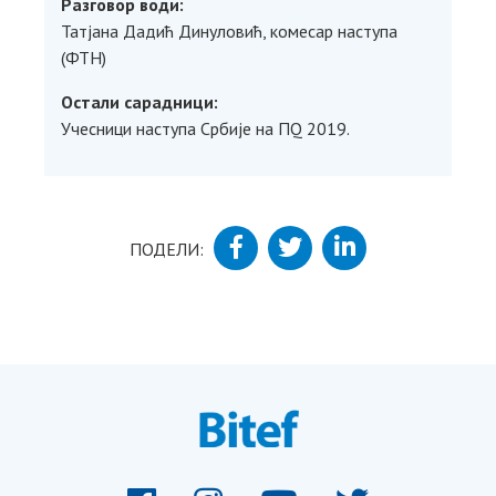
Разговор води
:
Татјана Дадић Динуловић, комесар наступа
(ФТН)
Остали сарадници
:
Учесници наступа Србије на ПQ 2019.
ПОДЕЛИ: