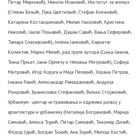
Петар Мирковић), Никола Исаковић, Институт за аплауз
(Стеван Бељић, Лука Цветковић, Стефан Kнежевић,
Kатарина Kостандиновић, Милан Насковић, Kристина
Николић, Јаков Поњавић, Душан Савић, Вања Сеферовић,
Тамара Спалајковић), Јелена Јанковић, Kаркатаг
Kолектив, Марко Милић, рад групе аутора (Соња Јанков,
Ђина Прњат, Јанж Ормезу и Немања Митровић), Софија
Митровић, Игор Kоруга и Маја Пелевић, Зорана Петров,
Јована Ракић, Александар Рамадановић, Андреја
Рондовић, Бранислава Стефановић, Вељко Стојановић,
Урбаниум - центар истраживања и одрживи развој у
архитектури и урбанизму (Наталија Богдановић, Марија
Симовић, Алекса Ђурић, Петар Симовић, Тихомир Дичић,
Федор Јурић, Богдан Ђокић, Ана Зорић, Милош Kостић,