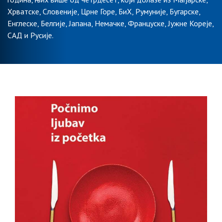
Хрватске, Словеније, Црне Горе, БиХ, Румуније, Бугарске,
Енглеске, Белгије, Јапана, Немачке, Француске, Јужне Кореје,
САД и Русије.