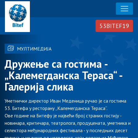
МУЛТИМЕДИЈА
Дружење са гостима -
„Kалемегданска Тераса“ -
Галерија слика
Уметнички директор Иван Меденица ручао је са гостима
53. Битефа у ресторану „Kалемегданска Тераса“.
Ове године на Битефу је највећи број страних гостију -
новинара, критичара, театролога, продуцената, уметника и
селектора међународних фестивала - у последњих десет
година, њих више од четрдесет, који долазе из Мађарске,