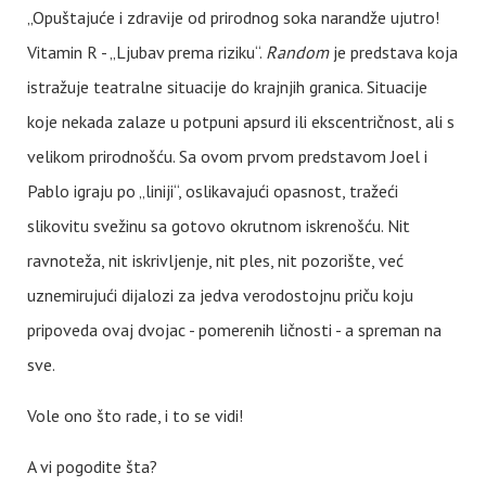
„Opuštajuće i zdravije od prirodnog soka narandže ujutro!
Vitamin R - „Ljubav prema riziku“.
Random
je predstava koja
istražuje teatralne situacije do krajnjih granica. Situacije
koje nekada zalaze u potpuni apsurd ili ekscentričnost, ali s
velikom prirodnošću. Sa ovom prvom predstavom Joel i
Pablo igraju po „liniji“, oslikavajući opasnost, tražeći
slikovitu svežinu sa gotovo okrutnom iskrenošću. Nit
ravnoteža, nit iskrivljenje, nit ples, nit pozorište, već
uznemirujući dijalozi za jedva verodostojnu priču koju
pripoveda ovaj dvojac - pomerenih ličnosti - a spreman na
sve.
Vole ono što rade, i to se vidi!
A vi pogodite šta?