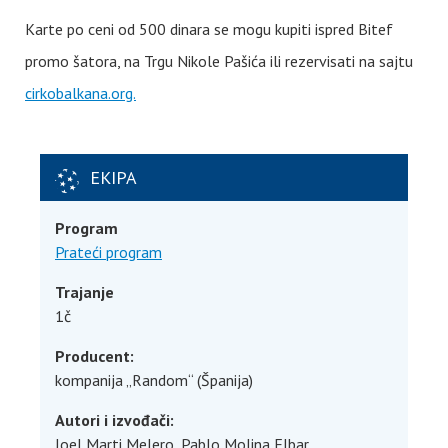
Karte po ceni od 500 dinara se mogu kupiti ispred Bitef
promo šatora, na Trgu Nikole Pašića ili rezervisati na sajtu
cirkobalkana.org.
EKIPA
Program
Prateći program
Trajanje
1č
Producent:
kompanija „Random“ (Španija)
Autori i izvođači:
Joel Marti Melero, Pablo Molina Elbar