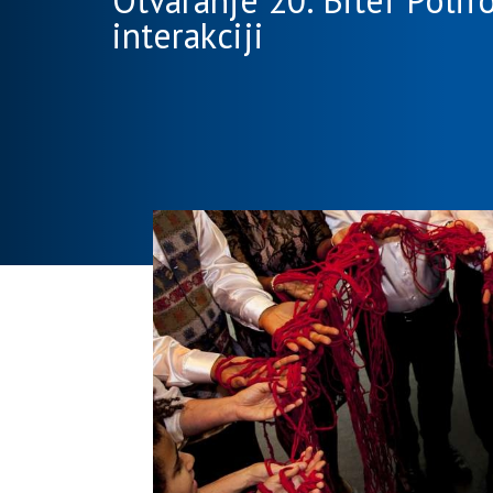
Otvaranje 20. Bitef Polifo
interakciji