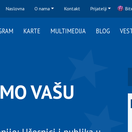
Naslovna
O nama
Kontakt
Prijatelji
Bit
GRAM
KARTE
MULTIMEDIJA
BLOG
VEST
IMO VAŠU