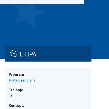
EKIPA
Program
Prateći program
Trajanje
1č
Koncept: