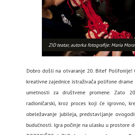
ZID teatar, autorka fotografije: Maria Mora
Dobro došli na otvaranje 20. Bitef Polifonije
kreativne zajednice istraživača polifone drame i
umetnosti za društvene promene. Zato 20. 
radioničarski, kroz proces koji će igrovno, kr
obeležavanje jubileja, predstavljanje ovogodi
budućnosti. Igra počinje na ulasku u prostore 