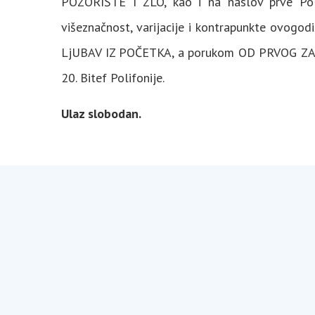
POZORIŠTE I ZLO, kao i na naslov prve Poli
višeznačnost, varijacije i kontrapunkte ovogo
LjUBAV IZ POČETKA, a porukom OD PRVOG ZAGR
20. Bitef Polifonije.
Ulaz slobodan.