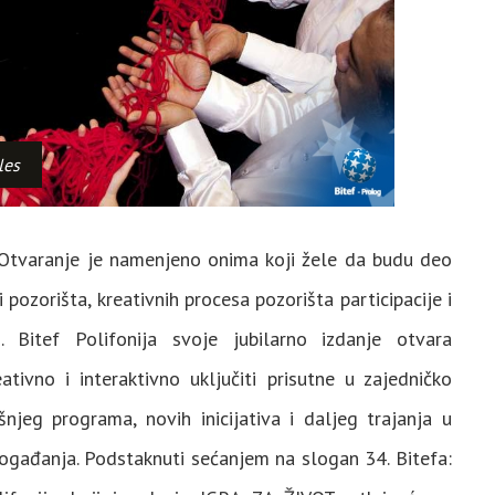
les
! Otvaranje je namenjeno onima koji žele da budu deo
 pozorišta, kreativnih procesa pozorišta participacije i
Bitef Polifonija svoje jubilarno izdanje otvara
eativno i interaktivno uključiti prisutne u zajedničko
šnjeg programa, novih inicijativa i daljeg trajanja u
događanja. Podstaknuti sećanjem na slogan 34. Bitefa: