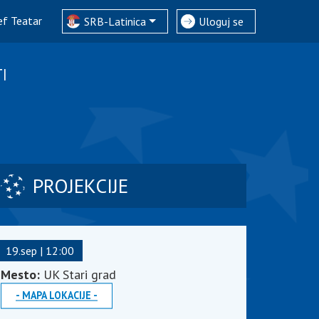
ef Teatar
SRB-Latinica
Uloguj se
I
PROJEKCIJE
19.sep | 12:00
Mesto:
UK Stari grad
MAPA LOKACIJE