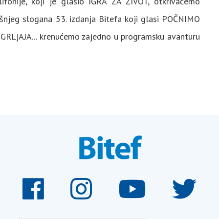
fonije, koji je glasio IGRA ZA ŽIVOT, otkrivaćemo
dišnjeg slogana 53. izdanja Bitefa koji glasi POČNIMO
LjAJA... krenućemo zajedno u programsku avanturu